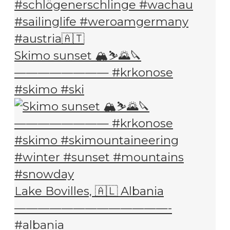
Skimo sunset 🏔️⛷️🌄🔪
———————— #krkonose
#skimo #ski
Lake Bovilles, 🇦🇱 Albania
—————————————-
#albania