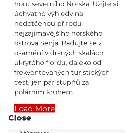
horu severního Norska. Užijte si
úchvatné výhledy na
nedotčenou přírodu
nejzajímavějšího norského
ostrova Senja. Radujte se z
osamění v drsných skalách
ukrytého fjordu, daleko od
frekventovaných turistických
cest, jen pár stupňů za
polárním kruhem.
Load More
Close