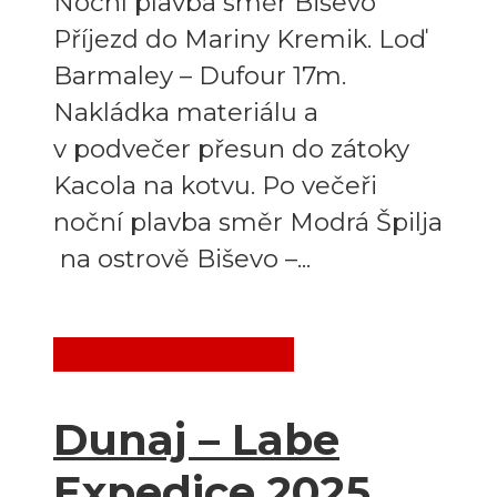
Noční plavba směr Biševo
Příjezd do Mariny Kremik. Loď
Barmaley – Dufour 17m.
Nakládka materiálu a
v podvečer přesun do zátoky
Kacola na kotvu. Po večeři
noční plavba směr Modrá Špilja
na ostrově Biševo –...
Destinace
Evropa
Dunaj – Labe
Expedice 2025