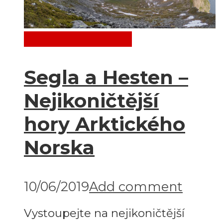
Destinace
Evropa
Segla a Hesten –
Nejikoničtější
hory Arktického
Norska
10/06/2019
Add comment
Vystoupejte na nejikoničtější