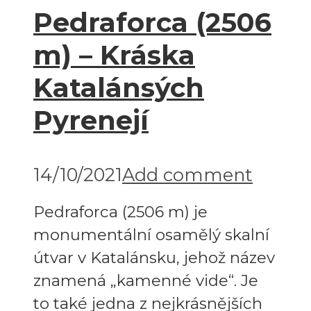
Pedraforca (2506
m) – Kráska
Katalánsých
Pyrenejí
14/10/2021
Add comment
Pedraforca (2506 m) je
monumentální osamělý skalní
útvar v Katalánsku, jehož název
znamená „kamenné vide“. Je
to také jedna z nejkrásnějších