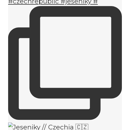
#czechrepublic #jeseniky #